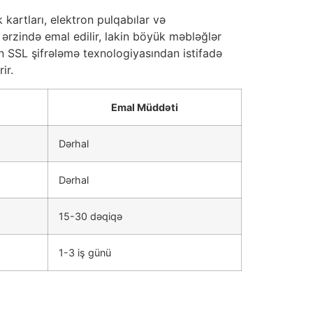
kartları, elektron pulqabılar və
rzində emal edilir, lakin böyük məbləğlər
ün SSL şifrələmə texnologiyasından istifadə
ir.
Emal Müddəti
Dərhal
Dərhal
15-30 dəqiqə
1-3 iş günü