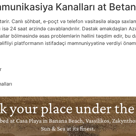
munikasiya Kanalları at Beta
ərir. Canlı söhbət, e-poçt və telefon vasitəsilə əlaqə saxl
 isə 24 saat ərzində cavablandırılır. Dəstək əməkdaşları Azə
allar bölməsində əsas problemlərin həllini təqdim edir, bu 
lifliyi platformanın istifadəçi məmnuniyyətinə verdiyi önəmi
r
alları
k your place under the
bed at Casa Playa in Banana Beach, Vassilikos, Zakyntho
Sun & Sea at its finest.