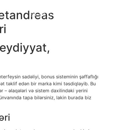
Betandreas
EN
GR
BOOK NOW
ri
eydiyyat,
rfeysin sadəliyi, bonus sisteminin şəffaflığı
t təklif edən bir marka kimi təsdiqləyib. Bu
– əlaqələri və sistem daxilindəki yerini
nvanında tapa bilərsiniz, lakin burada biz
əri