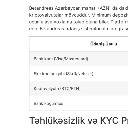
Betandreas Azərbaycan manatı (AZN) da daxil o
kriptovalyutalar mövcuddur. Minimum depozit 
üçün əlavə yoxlama tələb oluna bilər. Platfor
edir. Betandreas ödəniş sistemləri ilə inteqrasi
Ödəniş Üsulu
Bank kartı (Visa/Mastercard)
Elektron pulqabı (Skrill/Neteller)
Kriptovalyuta (BTC/ETH)
Bank köçürməsi
Təhlükəsizlik və KYC P