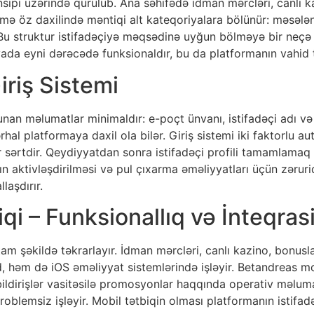
nsipi üzərində qurulub. Ana səhifədə idman mərcləri, canlı 
ölmə öz daxilində məntiqi alt kateqoriyalara bölünür: məsələ
b. Bu struktur istifadəçiyə məqsədinə uyğun bölməyə bir neç
ada eyni dərəcədə funksionaldır, bu da platformanın vahid
iriş Sistemi
n məlumatlar minimaldır: e-poçt ünvanı, istifadəçi adı və 
hal platformaya daxil ola bilər. Giriş sistemi iki faktorlu au
dər sərtdir. Qeydiyyatdan sonra istifadəçi profili tamamlam
rın aktivləşdirilməsi və pul çıxarma əməliyyatları üçün zərur
laşdırır.
qi – Funksionallıq və İnteqras
tam şəkildə təkrarlayır. İdman mərcləri, canlı kazino, bonusl
, həm də iOS əməliyyat sistemlərində işləyir. Betandreas mob
bildirişlər vasitəsilə promosyonlar haqqında operativ məlumat
roblemsiz işləyir. Mobil tətbiqin olması platformanın istifad