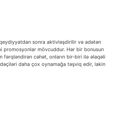
qeydiyyatdan sonra aktivləşdirilir və adətən
kimi promosyonlar mövcuddur. Hər bir bonusun
ərqləndirən cəhət, onların bir-biri ilə əlaqəli
fadəçiləri daha çox oynamağa təşviq edir, lakin