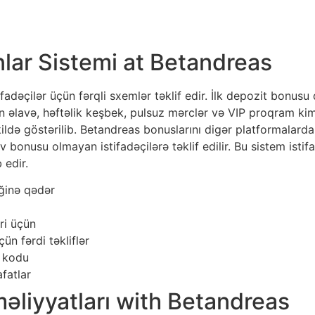
lar Sistemi at Betandreas
dəçilər üçün fərqli sxemlər təklif edir. İlk depozit bonusu 
an əlavə, həftəlik keşbek, pulsuz mərclər və VIP proqram 
ldə göstərilib. Betandreas bonuslarını digər platformalardan f
v bonusu olmayan istifadəçilərə təklif edilir. Bu sistem isti
 edir.
ğinə qədər
ri üçün
n fərdi təkliflər
 kodu
afatlar
əliyyatları with Betandreas