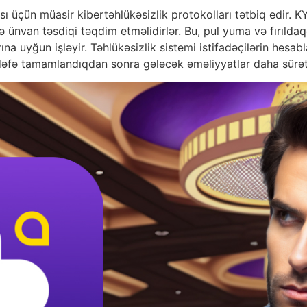
sı üçün müasir kibertəhlükəsizlik protokolları tətbiq edir.
ə ünvan təsdiqi təqdim etməlidirlər. Bu, pul yuma və fırıldaqç
 uyğun işləyir. Təhlükəsizlik sistemi istifadəçilərin hesabl
dəfə tamamlandıqdan sonra gələcək əməliyyatlar daha sürətl