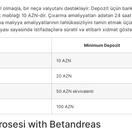
lmaqla, bir neçə valyutanı dəstəkləyir. Depozit üçün bank 
məbləği 10 AZN-dir. Çıxarma əməliyyatları adətən 24 saat ə
ma maliyyə əməliyyatlarının təhlükəsizliyini təmin etmək üç
yası sayəsində istifadəçilərə sürətli və etibarlı xidmət göstər
Minimum Depozit
10 AZN
20 AZN
50 AZN ekvivalenti
100 AZN
rosesi with Betandreas