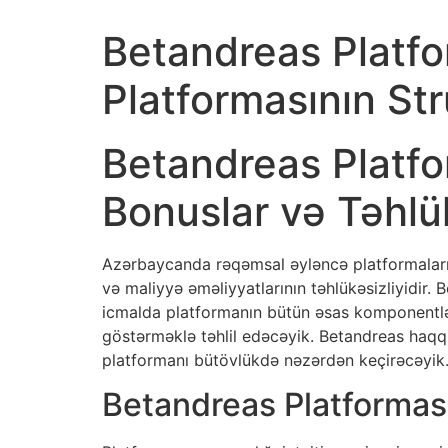
Betandreas Platfo
Platformasının St
Betandreas Platfo
Bonuslar və Təhlük
Azərbaycanda rəqəmsal əyləncə platformaları a
və maliyyə əməliyyatlarının təhlükəsizliyidir
icmalda platformanın bütün əsas komponentlər
göstərməklə təhlil edəcəyik. Betandreas haqq
platformanı bütövlükdə nəzərdən keçirəcəyik
Betandreas Platforması