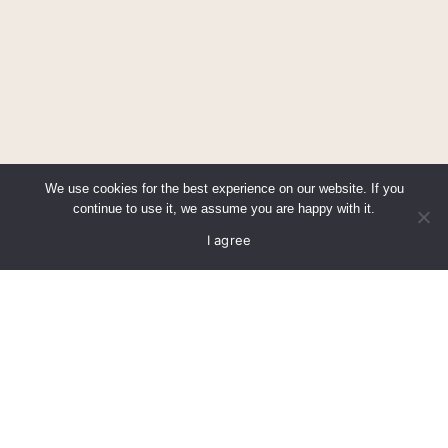
We use cookies for the best experience on our website. If you
continue to use it, we assume you are happy with it.
Call us
Find us
I agree