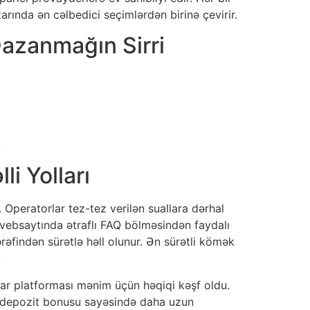
ında ən cəlbedici seçimlərdən birinə çevirir.
azanmağın Sirri
.
i Yolları
 Operatorlar tez-tez verilən suallara dərhal
 vebsaytında ətraflı FAQ bölməsindən faydalı
əfindən sürətlə həll olunur. Ən sürətli kömək
.
 platforması mənim üçün həqiqi kəşf oldu.
İlk depozit bonusu sayəsində daha uzun