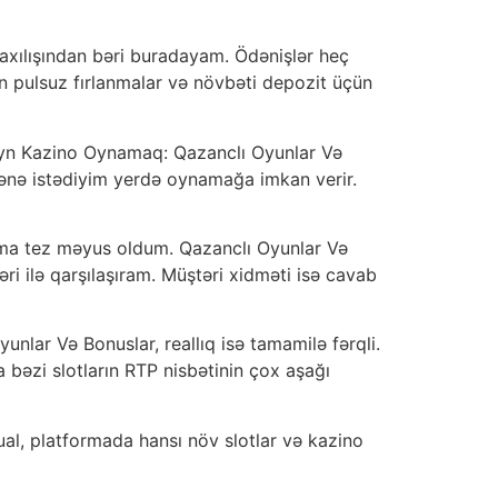
xılışından bəri buradayam. Ödənişlər heç
n pulsuz fırlanmalar və növbəti depozit üçün
ayn Kazino Oynamaq: Qazanclı Oyunlar Və
mənə istədiyim yerdə oynamağa imkan verir.
ma tez məyus oldum. Qazanclı Oyunlar Və
i ilə qarşılaşıram. Müştəri xidməti isə cavab
lar Və Bonuslar, reallıq isə tamamilə fərqli.
bəzi slotların RTP nisbətinin çox aşağı
l, platformada hansı növ slotlar və kazino