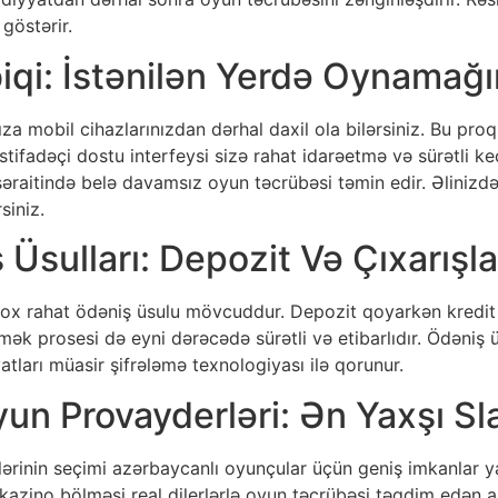
göstərir.
qi: İstənilən Yerdə Oynamağın
ıza mobil cihazlarınızdan dərhal daxil ola bilərsiniz. Bu pr
ifadəçi dostu interfeysi sizə rahat idarəetmə və sürətli k
 şəraitində belə davamsız oyun təcrübəsi təmin edir. Əliniz
siniz.
sulları: Depozit Və Çıxarışla
ox rahat ödəniş üsulu mövcuddur. Depozit qoyarkən kredit k
rmək prosesi də eyni dərəcədə sürətli və etibarlıdır. Ödəniş ü
atları müasir şifrələmə texnologiyası ilə qorunur.
 Provayderləri: Ən Yaxşı Sla
inin seçimi azərbaycanlı oyunçular üçün geniş imkanlar ya
e kazino bölməsi real dilerlərlə oyun təcrübəsi təqdim edən ap