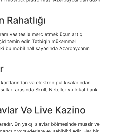
 Rahatlığı
oqram vasitəsilə mərc etmək üçün artıq
eçid təmin edir. Tətbiqin mükəmməl
dəki bu mobil həll sayəsində Azərbaycanın
r
artlarından və elektron pul kisələrindən
sulları arasında Skrill, Neteller və lokal bank
vlar Və Live Kazino
radır. Ən yaxşı slavlar bölməsində müasir və
arıcı provayderlərə ev sahibliyi edir. Hər bir