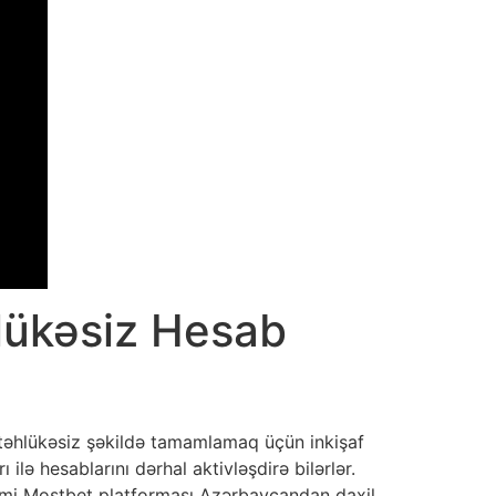
lükəsiz Hesab
 təhlükəsiz şəkildə tamamlamaq üçün inkişaf
ilə hesablarını dərhal aktivləşdirə bilərlər.
smi Mostbet platforması Azərbaycandan daxil