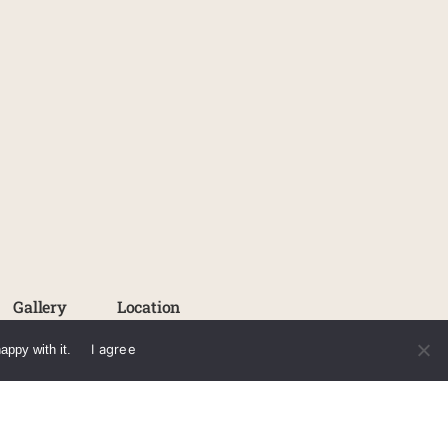
Gallery
Location
I agree
appy with it.