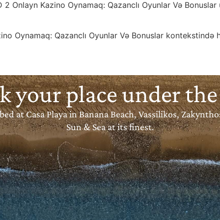
D 2 Onlayn Kazino Oynamaq: Qazanclı Oyunlar Və Bonuslar üz
zino Oynamaq: Qazanclı Oyunlar Və Bonuslar kontekstində he
k your place under the
bed at Casa Playa in Banana Beach, Vassilikos, Zakyntho
Sun & Sea at its finest.