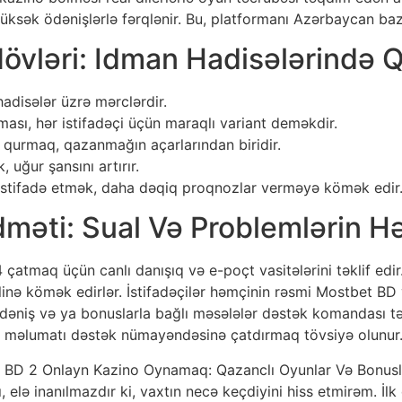
sək ödənişlərlə fərqlənir. Bu, platformanı Azərbaycan bazar
vləri: Idman Hadisələrində Q
disələr üzrə mərclərdir.
lması, hər istifadəçi üçün maraqlı variant deməkdir.
 qurmaq, qazanmağın açarlarından biridir.
 uğur şansını artırır.
stifadə etmək, daha dəqiq proqnozlar verməyə kömək edir
əti: Sual Və Problemlərin Həll
atmaq üçün canlı danışıq və e-poçt vasitələrini təklif edir.
linə kömək edirlər. İstifadəçilər həmçinin rəsmi Mostbet BD
dəniş və ya bonuslarla bağlı məsələlər dəstək komandası tər
 məlumatı dəstək nümayəndəsinə çatdırmaq tövsiyə olunur
BD 2 Onlayn Kazino Oynamaq: Qazanclı Oyunlar Və Bonuslar
ı, elə inanılmazdır ki, vaxtın necə keçdiyini hiss etmirəm. 