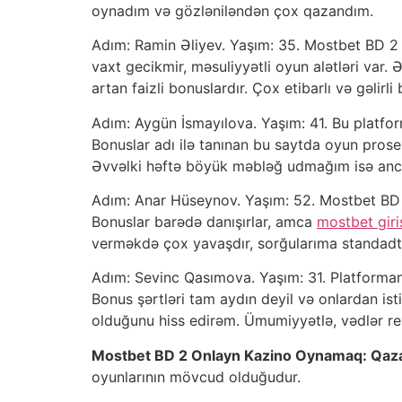
oynadım və gözləniləndən çox qazandım.
Adım: Ramin Əliyev. Yaşım: 35. Mostbet BD 2
vaxt gecikmir, məsuliyyətli oyun alətləri var
artan faizli bonuslardır. Çox etibarlı və gəlirli
Adım: Aygün İsmayılova. Yaşım: 41. Bu platf
Bonuslar adı ilə tanınan bu saytda oyun pros
Əvvəlki həftə böyük məbləğ udmağım isə anc
Adım: Anar Hüseynov. Yaşım: 52. Mostbet BD
Bonuslar barədə danışırlar, amca
mostbet giri
verməkdə çox yavaşdır, sorğularıma standadt c
Adım: Sevinc Qasımova. Yaşım: 31. Platforman
Bonus şərtləri tam aydın deyil və onlardan is
olduğunu hiss edirəm. Ümumiyyətlə, vədlər rea
Mostbet BD 2 Onlayn Kazino Oynamaq: Qaza
oyunlarının mövcud olduğudur.