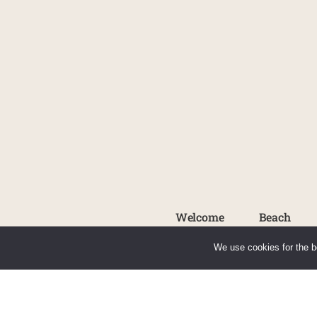
Welcome
Beach
We use cookies for the be