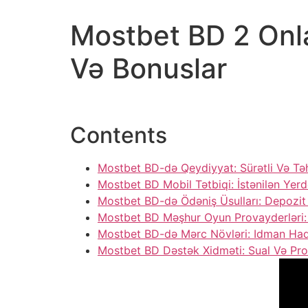
Mostbet BD 2 Onl
Və Bonuslar
Contents
Mostbet BD-də Qeydiyyat: Sürətli Və T
Mostbet BD Mobil Tətbiqi: İstənilən Yer
Mostbet BD-də Ödəniş Üsulları: Depozit 
Mostbet BD Məşhur Oyun Provayderləri: 
Mostbet BD-də Mərc Növləri: Idman Hadi
Mostbet BD Dəstək Xidməti: Sual Və Probl