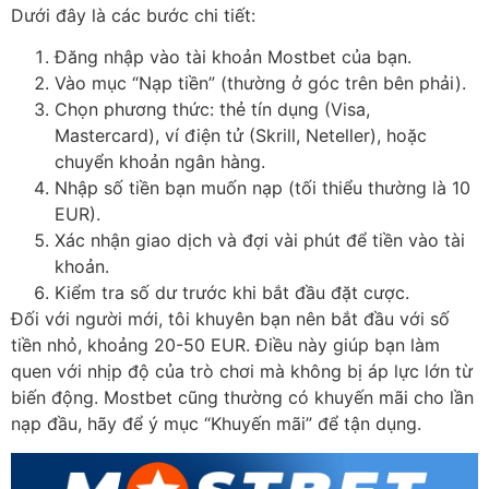
Dưới đây là các bước chi tiết:
Đăng nhập vào tài khoản Mostbet của bạn.
Vào mục “Nạp tiền” (thường ở góc trên bên phải).
Chọn phương thức: thẻ tín dụng (Visa,
Mastercard), ví điện tử (Skrill, Neteller), hoặc
chuyển khoản ngân hàng.
Nhập số tiền bạn muốn nạp (tối thiểu thường là 10
EUR).
Xác nhận giao dịch và đợi vài phút để tiền vào tài
khoản.
Kiểm tra số dư trước khi bắt đầu đặt cược.
Đối với người mới, tôi khuyên bạn nên bắt đầu với số
tiền nhỏ, khoảng 20-50 EUR. Điều này giúp bạn làm
quen với nhịp độ của trò chơi mà không bị áp lực lớn từ
biến động. Mostbet cũng thường có khuyến mãi cho lần
nạp đầu, hãy để ý mục “Khuyến mãi” để tận dụng.