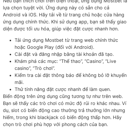
Nếu bạn thích chơi trên điện thoại, ứng dụng Mostbet là
lựa chọn tuyệt vời. Ứng dụng này có sẵn cho cả
Android và iOS. Hãy tải về từ trang chủ hoặc cửa hàng
ứng dụng chính thức. Khi sử dụng app, bạn sẽ thấy giao
diện được tối ưu hóa, giúp việc đặt cược nhanh hơn.
Tải ứng dụng Mostbet từ trang web chính thức
hoặc Google Play (đối với Android).
Cài đặt và đăng nhập bằng tài khoản đã tạo.
Khám phá các mục: “Thể thao”, “Casino”, “Live
casino”, “Trò chơi”.
Kiểm tra cài đặt thông báo để không bỏ lỡ khuyến
mãi.
Thử tính năng đặt cược nhanh để làm quen.
Biến động trên ứng dụng cũng tương tự như trên web.
Bạn sẽ thấy các trò chơi có mức độ rủi ro khác nhau. Ví
dụ, slot có biến động cao thường trả thưởng lớn nhưng
hiếm, trong khi blackjack có biến động thấp hơn. Hãy
chọn trò chơi phù hợp với phong cách của bạn.