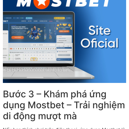
Bước 3 – Khám phá ứng
dụng Mostbet – Trải nghiệm
di động mượt mà