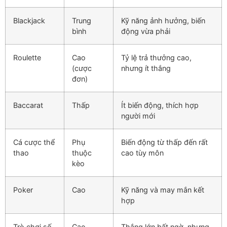
Blackjack
Trung
Kỹ năng ảnh hưởng, biến
bình
động vừa phải
Roulette
Cao
Tỷ lệ trả thưởng cao,
(cược
nhưng ít thắng
đơn)
Baccarat
Thấp
Ít biến động, thích hợp
người mới
Cá cược thể
Phụ
Biến động từ thấp đến rất
thao
thuộc
cao tùy môn
kèo
Poker
Cao
Kỹ năng và may mắn kết
hợp
Trò chơi số
Cao
Thắng lớn bất ngờ, nhưng