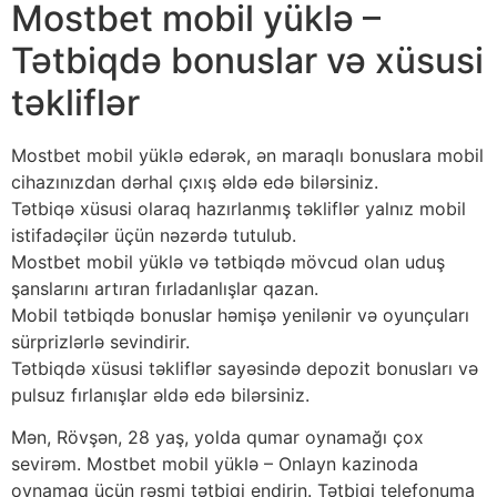
Mostbet mobil yüklə –
Tətbiqdə bonuslar və xüsusi
təkliflər
Mostbet mobil yüklə edərək, ən maraqlı bonuslara mobil
cihazınızdan dərhal çıxış əldə edə bilərsiniz.
Tətbiqə xüsusi olaraq hazırlanmış təkliflər yalnız mobil
istifadəçilər üçün nəzərdə tutulub.
Mostbet mobil yüklə və tətbiqdə mövcud olan uduş
şanslarını artıran fırladanlışlar qazan.
Mobil tətbiqdə bonuslar həmişə yenilənir və oyunçuları
sürprizlərlə sevindirir.
Tətbiqdə xüsusi təkliflər sayəsində depozit bonusları və
pulsuz fırlanışlar əldə edə bilərsiniz.
Mən, Rövşən, 28 yaş, yolda qumar oynamağı çox
sevirəm. Mostbet mobil yüklə – Onlayn kazinoda
oynamaq üçün rəsmi tətbiqi endirin. Tətbiqi telefonuma