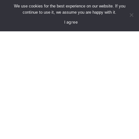
We use cookies for the best experience on our website. If you
continue to use it, we assume you are happy with it.
Call us
Find us
I agree