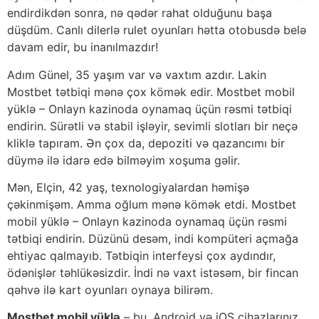
endirdikdən sonra, nə qədər rahat olduğunu başa
düşdüm. Canlı dilerlə rulet oyunları hətta otobusdə belə
davam edir, bu inanılmazdır!
Adım Günel, 35 yaşım var və vaxtım azdır. Lakin
Mostbet tətbiqi mənə çox kömək edir. Mostbet mobil
yüklə – Onlayn kazinoda oynamaq üçün rəsmi tətbiqi
endirin. Sürətli və stabil işləyir, sevimli slotları bir neçə
kliklə tapıram. Ən çox da, depoziti və qazancımı bir
düymə ilə idarə edə bilməyim xoşuma gəlir.
Mən, Elçin, 42 yaş, texnologiyalardan həmişə
çəkinmişəm. Amma oğlum mənə kömək etdi. Mostbet
mobil yüklə – Onlayn kazinoda oynamaq üçün rəsmi
tətbiqi endirin. Düzünü desəm, indi kompüteri açmağa
ehtiyac qalmayıb. Tətbiqin interfeysi çox aydındır,
ödənişlər təhlükəsizdir. İndi nə vaxt istəsəm, bir fincan
qəhvə ilə kart oyunları oynaya bilirəm.
Mostbet mobil yüklə
– bu, Android və iOS cihazlarınız