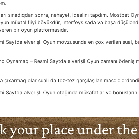
əm.
noları sınadıqdan sonra, nəhayət, idealını tapdım. Mostbet
un müxtəlifliyi böyükdür, interfeys sadə və başa düşüləndir
 verən bir oyun platformasıdır.
Saytda əlverişli Oyun mövzusunda ən çox verilən sual, b
no Oynamaq – Rəsmi Saytda əlverişli Oyun zamanı ödəniş m
 çıxarmaq olar sualı da tez-tez qarşılaşılan məsələlərdəndi
aytda əlverişli Oyun otağında mükafatlar və bonusların şər
k your place under the