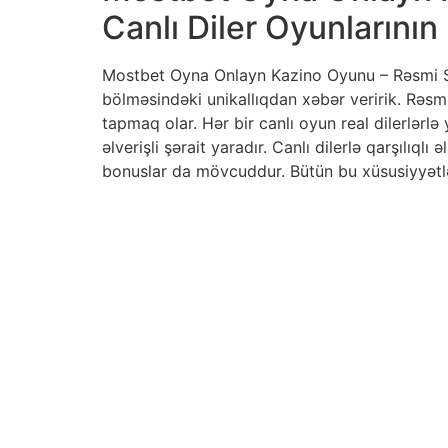
Canlı Diler Oyunlarının
Mostbet Oyna Onlayn Kazino Oyunu – Rəsmi Say
bölməsindəki unikallıqdan xəbər veririk. Rəs
tapmaq olar. Hər bir canlı oyun real dilerlərl
əlverişli şərait yaradır. Canlı dilerlə qarşılı
bonuslar da mövcuddur. Bütün bu xüsusiyyətlə