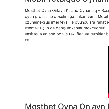
Mostbet Oyna Onlayn Kazino Oynamaq – Rəsmi 
oyun prosesinə qoşulmağa imkan verir. Mobil tət
özünəməxsus interfeysi ilə oyunçulara rahat i
izləmək üçün də geniş imkanlar mövcuddur. Tətb
vasitəsilə ən son bonus təklifləri və turnirlə
edir.
Mostbet Oyna Onlayn K