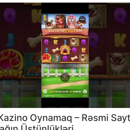
azino Oynamaq – Rəsmi Saytd
ğın Üstünlükləri