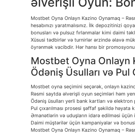
əlverişli Oyun: B
Mostbet Oyna Onlayn Kazino Oynamaq – Rəsmi 
hesabınızı yaratmalısınız. İlk depozitinizi 
bonusları və pulsuz fırlanmalar kimi daimi tək
Xüsusi tədbirlər və turnirlər ərzində əlavə mü
öyrənmək vacibdir. Hər hansı bir promosyonun 
Mostbet Oyna Onlayn K
Ödəniş Üsulları və Pul 
Mostbet oyna seçimini seçərək, onlayn kazin
Rəsmi saytda əlverişli oyun seçimləri həm ye
Ödəniş üsulları yerli bank kartları və elektron
Pul çıxarılması prosesi şəffaf şəkildə həyata keç
Əmanətlərin və uduşların idarə edilməsi üçün i
Daimi müştərilər üçün kampaniyalar və bonusla
Mostbet Oyna Onlayn Kazino Oynamaq – Rəsmi S