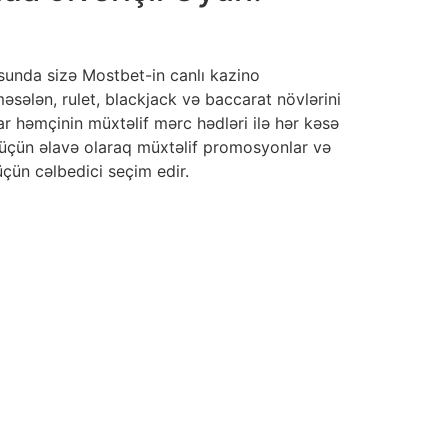
sunda sizə Mostbet-in canlı kazino
 məsələn, rulet, blackjack və baccarat növlərini
ar həmçinin müxtəlif mərc hədləri ilə hər kəsə
lar üçün əlavə olaraq müxtəlif promosyonlar və
çün cəlbedici seçim edir.