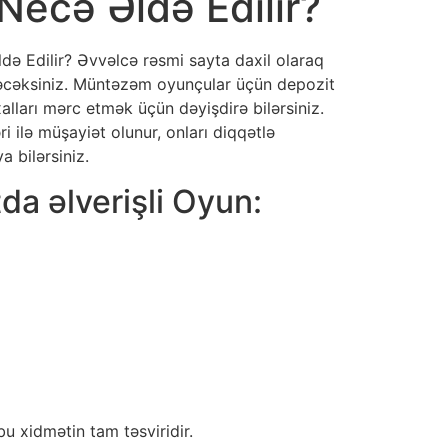
Necə Əldə Edilir?
 Edilir? Əvvəlcə rəsmi sayta daxil olaraq
edəcəksiniz. Müntəzəm oyunçular üçün depozit
alları mərc etmək üçün dəyişdirə bilərsiniz.
i ilə müşayiət olunur, onları diqqətlə
 bilərsiniz.
a əlverişli Oyun:
u xidmətin tam təsviridir.