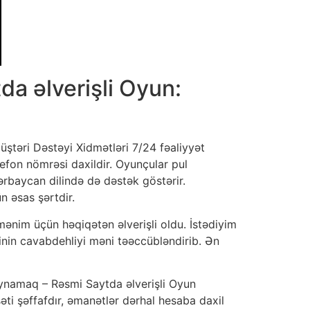
a əlverişli Oyun:
təri Dəstəyi Xidmətləri 7/24 fəaliyyət
elefon nömrəsi daxildir. Oyunçular pul
zərbaycan dilində də dəstək göstərir.
ün əsas şərtdir.
nim üçün həqiqətən əlverişli oldu. İstədiyim
inin cavabdehliyi məni təəccübləndirib. Ən
ynamaq – Rəsmi Saytda əlverişli Oyun
əti şəffafdır, əmanətlər dərhal hesaba daxil