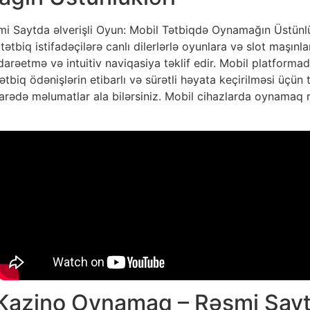
Saytda əlverişli Oyun: Mobil Tətbiqdə Oynamağın Üstünlükl
biq istifadəçilərə canlı dilerlərlə oyunlara və slot maşınlar
darəetmə və intuitiv naviqasiya təklif edir. Mobil platform
iq ödənişlərin etibarlı və sürətli həyata keçirilməsi üçün tə
r barədə məlumatlar ala bilərsiniz. Mobil cihazlarda oynamaq 
azino Oynamaq – Rəsmi Saytd