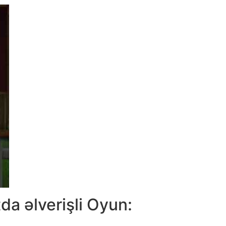
a əlverişli Oyun: