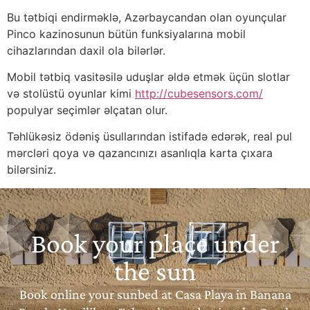
Bu tətbiqi endirməklə, Azərbaycandan olan oyunçular
Pinco kazinosunun bütün funksiyalarına mobil
cihazlarından daxil ola bilərlər.
Mobil tətbiq vasitəsilə uduşlar əldə etmək üçün slotlar
və stolüstü oyunlar kimi
http://cubesensors.com/
populyar seçimlər əlçatan olur.
Təhlükəsiz ödəniş üsullarından istifadə edərək, real pul
mərcləri qoya və qazancınızı asanlıqla karta çıxara
bilərsiniz.
Book your place under
the sun
Book online your sunbed at Casa Playa in Banana