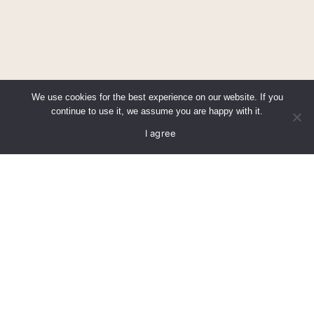
We use cookies for the best experience on our website. If you
continue to use it, we assume you are happy with it.
Call us
Find us
I agree