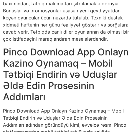
baxımından, tətbiq məlumatları şifrələməklə qoruyur.
Bonuslar və promosyonlar əsasən yeni qeydiyyatdan
keçən oyunçular üçün nəzərdə tutulub. Texniki dəstək
xidməti həftənin hər günü fəaliyyət göstərir və sorğulara
cavab verir. Tətbiqdə canlı diler oyunlarının da olması bir
çox istifadəçini maraqlandıran məsələlərdəndir.
Pinco Download App Onlayn
Kazino Oynamaq – Mobil
Tətbiqi Endirin və Uduşlar
Əldə Edin Prosesinin
Addımları
Pinco Download App Onlayn Kazino Oynamaq – Mobil
Tətbiqi Endirin və Uduşlar Əldə Edin Prosesinin
Addımları adından göründüyü kimi, əvvəlcə rəsmi Pinco
platformasından mobil tətbiqi təhlükəsiz şəkildə