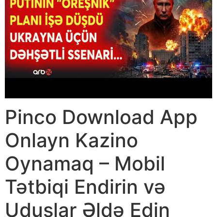
Pinco Download App
Onlayn Kazino
Oynamaq – Mobil
Tətbiqi Endirin və
Uduşlar Əldə Edin