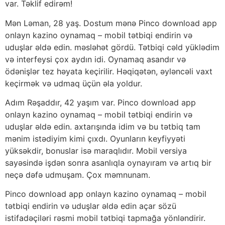
var. Təklif edirəm!
Mən Ləman, 28 yaş. Dostum mənə Pinco download app
onlayn kazino oynamaq – mobil tətbiqi endirin və
uduşlar əldə edin. məsləhət gördü. Tətbiqi cəld yüklədim
və interfeysi çox aydın idi. Oynamaq asandır və
ödənişlər tez həyata keçirilir. Həqiqətən, əyləncəli vaxt
keçirmək və udmaq üçün əla yoldur.
Adım Rəşaddır, 42 yaşım var. Pinco download app
onlayn kazino oynamaq – mobil tətbiqi endirin və
uduşlar əldə edin. axtarışında idim və bu tətbiq tam
mənim istədiyim kimi çıxdı. Oyunların keyfiyyəti
yüksəkdir, bonuslar isə maraqlıdır. Mobil versiya
sayəsində işdən sonra asanlıqla oynayıram və artıq bir
neçə dəfə udmuşam. Çox məmnunam.
Pinco download app onlayn kazino oynamaq – mobil
tətbiqi endirin və uduşlar əldə edin açar sözü
istifadəçiləri rəsmi mobil tətbiqi tapmağa yönləndirir.