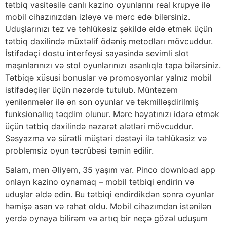
tətbiq vasitəsilə canlı kazino oyunlarını real krupye ilə
mobil cihazınızdan izləyə və mərc edə bilərsiniz.
Uduşlarınızı tez və təhlükəsiz şəkildə əldə etmək üçün
tətbiq daxilində müxtəlif ödəniş metodları mövcuddur.
İstifadəçi dostu interfeysi sayəsində sevimli slot
maşınlarınızı və stol oyunlarınızı asanlıqla tapa bilərsiniz.
Tətbiqə xüsusi bonuslar və promosyonlar yalnız mobil
istifadəçilər üçün nəzərdə tutulub. Müntəzəm
yenilənmələr ilə ən son oyunlar və təkmilləşdirilmiş
funksionallıq təqdim olunur. Mərc həyatınızı idarə etmək
üçün tətbiq daxilində nəzarət alətləri mövcuddur.
Səsyazma və sürətli müştəri dəstəyi ilə təhlükəsiz və
problemsiz oyun təcrübəsi təmin edilir.
Salam, mən Əliyəm, 35 yaşım var. Pinco download app
onlayn kazino oynamaq – mobil tətbiqi endirin və
uduşlar əldə edin. Bu tətbiqi endirdikdən sonra oyunlar
həmişə asan və rahat oldu. Mobil cihazımdan istənilən
yerdə oynaya bilirəm və artıq bir neçə gözəl uduşum