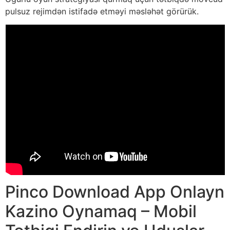
pulsuz rejimdən istifadə etməyi məsləhət görürük.
Pinco Download App Onlayn
Kazino Oynamaq – Mobil