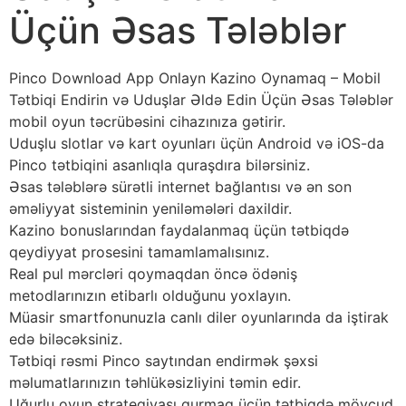
Üçün Əsas Tələblər
Pinco Download App Onlayn Kazino Oynamaq – Mobil
Tətbiqi Endirin və Uduşlar Əldə Edin Üçün Əsas Tələblər
mobil oyun təcrübəsini cihazınıza gətirir.
Uduşlu slotlar və kart oyunları üçün Android və iOS-da
Pinco tətbiqini asanlıqla quraşdıra bilərsiniz.
Əsas tələblərə sürətli internet bağlantısı və ən son
əməliyyat sisteminin yeniləmələri daxildir.
Kazino bonuslarından faydalanmaq üçün tətbiqdə
qeydiyyat prosesini tamamlamalısınız.
Real pul mərcləri qoymaqdan öncə ödəniş
metodlarınızın etibarlı olduğunu yoxlayın.
Müasir smartfonunuzla canlı diler oyunlarında da iştirak
edə biləcəksiniz.
Tətbiqi rəsmi Pinco saytından endirmək şəxsi
məlumatlarınızın təhlükəsizliyini təmin edir.
Uğurlu oyun strategiyası qurmaq üçün tətbiqdə mövcud