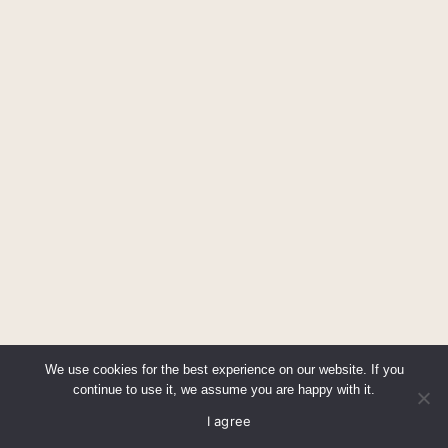
We use cookies for the best experience on our website. If you
continue to use it, we assume you are happy with it.
Call us
Find us
I agree