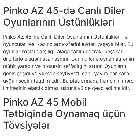
Pinko AZ 45-də Canlı Diler
Oyunlarının Üstünlükləri
Pinko AZ 45-də Canlı Diler Oyunlarının Üstünlükləri ilə
oyunçular real kazino atmosferini evdən yaşaya bilər. Bu
oyunlar sosial qarşılıqlı əlaqə təmin edərək, peşəkar
dilerlərlə əlaqəni asanlaşdırır. Canlı dilerlə oynamaq əmin
mühit yaradır və prosesin şəffaflığını artırır. Oyunların
geniş çeşidi və yüksək keyfiyyətli canlı yayım hər kəsə
uyğun seçim təqdim edir. Bu platformada həmçinin mərc
limitlərinin elastik olması üstünlüyü də qeyd edilməlidir.
Pinko AZ 45 Mobil
Tətbiqində Oynamaq üçün
Tövsiyələr