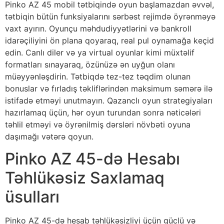
Pinko AZ 45 mobil tətbiqində oyun başlamazdan əvvəl,
tətbiqin bütün funksiyalarını sərbəst rejimdə öyrənməyə
vaxt ayırın. Oyunçu məhdudiyyətlərini və bankroll
idarəçiliyini ön plana qoyaraq, real pul oynamağa keçid
edin. Canlı diler və ya virtual oyunlar kimi müxtəlif
formatları sınayaraq, özünüzə ən uyğun olanı
müəyyənləşdirin. Tətbiqdə tez-tez təqdim olunan
bonuslar və fırladış təkliflərindən maksimum səmərə ilə
istifadə etməyi unutmayın. Qazanclı oyun strategiyaları
hazırlamaq üçün, hər oyun turundan sonra nəticələri
təhlil etməyi və öyrənilmiş dərsləri növbəti oyuna
daşımağı vətərə qoyun.
Pinko AZ 45-də Hesabı
Təhlükəsiz Saxlamaq
üsulları
Pinko AZ 45-də hesab təhlükəsizliyi üçün güclü və